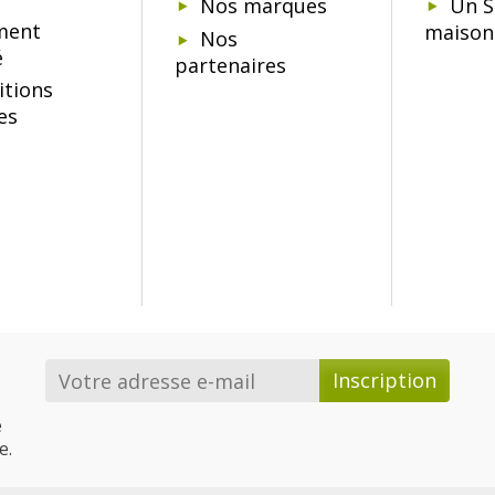
Nos marques
Un S
ment
maison
Nos
é
partenaires
itions
es
e
e.