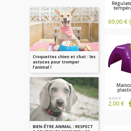
EN ST
Régulat
tempér
plaq
chauff
69,00 €
Croquettes chien et chat : les
astuces pour tromper
l’animal !
DERNIÈ
Maiso
plast
QUANTI
rongeurs 
DISPONI
4,00 €
2,00 €
BIEN-ÊTRE ANIMAL : RESPECT