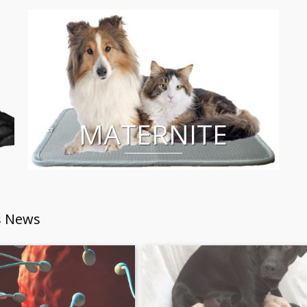
MATERNITE
s News