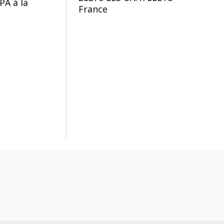
PA à la
France