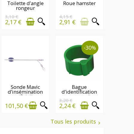
DERNIÈRE(S)
EN STOCK
Toilette d’angle
Roue hamster
rongeur
QUANTITÉ(S)
DISPONIBLE(S)
3,10 €
4,15 €
2,17 €
2,91 €
-30%
EN STOCK SOUS
Sonde Mavic
Bague
d’insémination
d’identification
10 À 15 JOURS
DERNIÈRE(S)
artificielle...
pour poule
QUANTITÉ(S)
3,20 €
101,50 €
2,24 €
DISPONIBLE(S)
Tous les produits