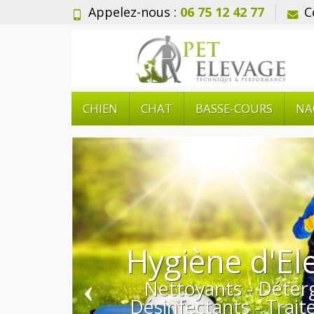
Appelez-nous :
06 75 12 42 77
C
CHIEN
CHAT
BASSE-COURS
NA
‹