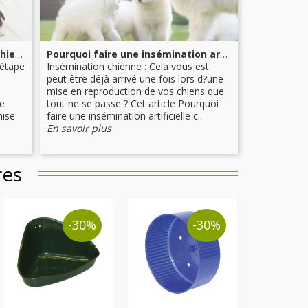
Préparer une mise bas chez la chienne
Pourquoi faire une insémination artificielle chez une chienne ?
 étape
Insémination chienne : Cela vous est
peut être déjà arrivé une fois lors d?une
mise en reproduction de vos chiens que
e
tout ne se passe ? Cet article Pourquoi
mise
faire une insémination artificielle c...
En savoir plus
res
-30%
-30%