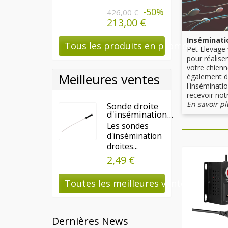
-50%
426,00 €
213,00 €
Inséminati
Tous les produits en promotion
Pet Elevage
pour réalise
votre chien
Meilleures ventes
également d
l'inséminati
recevoir not
En savoir pl
Sonde droite
d'insémination...
Les sondes
d'insémination
droites...
2,49 €
Toutes les meilleures ventes
Dernières News