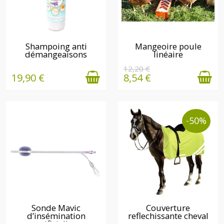
EN STOCK
DERNIÈRE(S)
Shampoing anti
Mangeoire poule
démangeaisons
linéaire
QUANTITÉ(S)
DISPONIBLE(S)
12,20 €
19,90 €
8,54 €
-50%
EN STOCK
DERNIÈRE(S)
Sonde Mavic
Couverture
d’insémination
reflechissante cheval
QUANTITÉ(S)
artificielle...