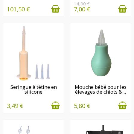
DISPONIBLE(S)
14,00 €
101,50 €
7,00 €
EN STOCK
EN STOCK
Seringue à tétine en
Mouche bébé pour les
silicone
élevages de chiots &...
3,49 €
5,80 €