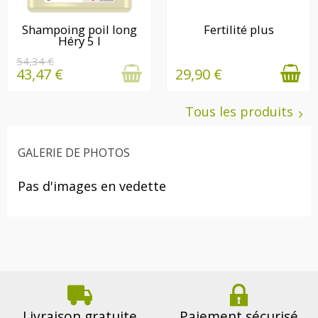
EN STOCK
EN STOCK
Shampoing poil long
Fertilité plus
Héry 5 l
54,34 €
43,47 €
29,90 €
Tous les produits
GALERIE DE PHOTOS
Pas d'images en vedette
Livraison gratuite
Paiement sécurisé