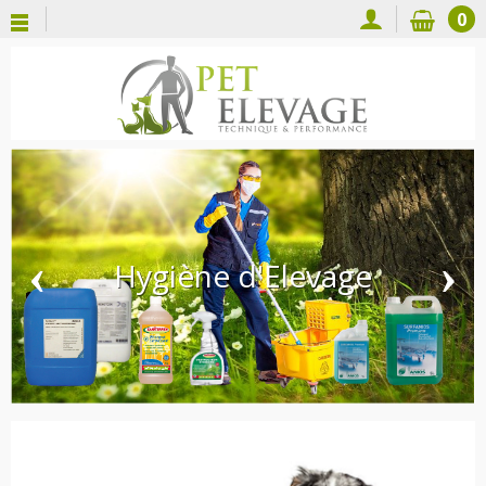
0
‹
›
Hygiène d'Elevage