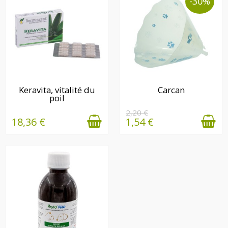
-30%
EN STOCK
EN STOCK
Keravita, vitalité du
Carcan
poil
2,20 €
18,36 €
1,54 €