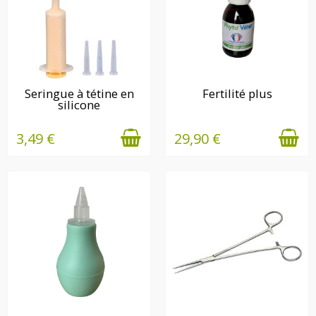
EN STOCK
EN STOCK
Seringue à tétine en
Fertilité plus
silicone
3,49 €
29,90 €