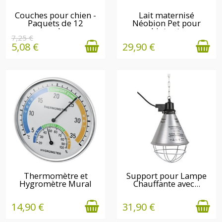
DERNIÈRE(S)
EN STOCK
Couches pour chien -
Lait maternisé
Paquets de 12
Néobion Pet pour
QUANTITÉ(S)
couches
chiots et...
DISPONIBLE(S)
7,25 €
5,08 €
29,90 €
EN STOCK
EN STOCK
Thermomètre et
Support pour Lampe
Hygromètre Mural
Chauffante avec...
14,90 €
31,90 €