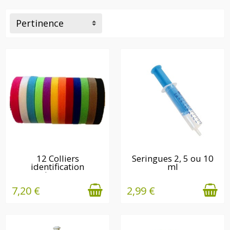
Pertinence
EN STOCK
EN STOCK
12 Colliers
Seringues 2, 5 ou 10
identification
ml
naissance...
7,20 €
2,99 €