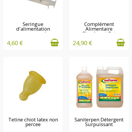
EN STOCK
EN STOCK
Seringue
Complément
d'alimentation
Alimentaire
nouveau né
Floryboost Pet
4,60 €
24,90 €
EN STOCK
EN STOCK
Tetine chiot latex non
Saniterpen Détergent
percee
Surpuissant