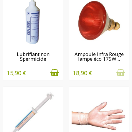
RÉAPPROVISIONNEMENT
EN STOCK
Lubrifiant non
Ampoule Infra Rouge
Spermicide
lampe éco 175W...
EN 7 JOURS
15,90 €
18,90 €