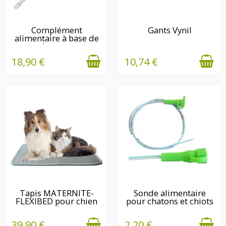
EN STOCK
EN STOCK
Complément
Gants Vynil
alimentaire à base de
colostrum...
18,90 €
10,74 €
EN STOCK
EN STOCK
Tapis MATERNITE-
Sonde alimentaire
FLEXIBED pour chien
pour chatons et chiots
et chat
39,90 €
2,20 €