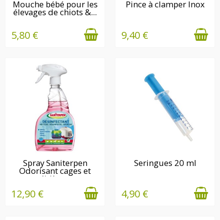
EN STOCK
EN STOCK
Mouche bébé pour les
Pince à clamper Inox
élevages de chiots &...
5,80 €
9,40 €
EN STOCK
EN STOCK
Spray Saniterpen
Seringues 20 ml
Odorisant cages et
litières
12,90 €
4,90 €