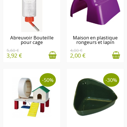
DERNIÈRE(S)
DERNIÈRE(S)
Abreuvoir Bouteille
Maison en plastique
pour cage
rongeurs et lapin
QUANTITÉ(S)
QUANTITÉ(S)
DISPONIBLE(S)
DISPONIBLE(S)
5,60 €
4,00 €
3,92 €
2,00 €
-50%
-30%