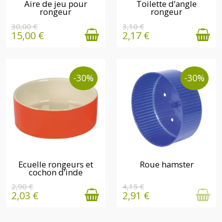
DERNIÈRE(S)
DERNIÈRE(S)
Aire de jeu pour
Toilette d’angle
rongeur
rongeur
QUANTITÉ(S)
QUANTITÉ(S)
DISPONIBLE(S)
DISPONIBLE(S)
30,00 €
3,10 €
15,00 €
2,17 €
-30%
-30%
DERNIÈRE(S)
EN STOCK
Ecuelle rongeurs et
Roue hamster
cochon d’inde
QUANTITÉ(S)
DISPONIBLE(S)
2,90 €
4,15 €
2,03 €
2,91 €