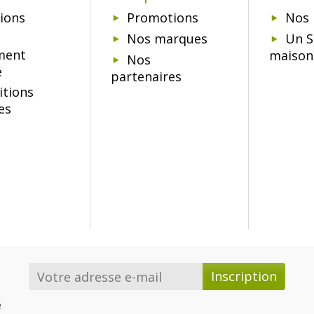
ions
Promotions
Nos 
Nos marques
Un S
ment
maison
Nos
é
partenaires
itions
es
e