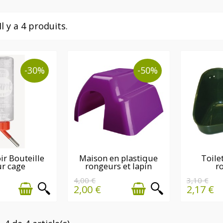
Il y a 4 produits.
-30%
-50%
IÈRE(S)
DERNIÈRE(S)
DER
ir Bouteille
Maison en plastique
Toile
r cage
rongeurs et lapin
r
TITÉ(S)
QUANTITÉ(S)
QUA
NIBLE(S)
DISPONIBLE(S)
DISP
4,00 €
3,10 €
2,00 €
2,17 €