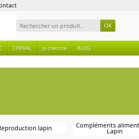
ontact
OK
C
CHEVAL
Je cherche
BLOG
Compléments aliment
Reproduction lapin
Lapin