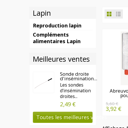
Lapin
Reproduction lapin
Compléments
alimentaires Lapin
Meilleures ventes
Sonde droite
d'insémination...
Les sondes
DERN
d'insémination
Abreuvo
pou
QUAN
droites...
DISPO
2,49 €
5,60 €
3,92 €
Toutes les meilleures ventes