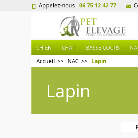
Appelez-nous :
06 75 12 42 77
C
CHIEN
CHAT
BASSE-COURS
NA
Accueil
NAC
Lapin
Lapin