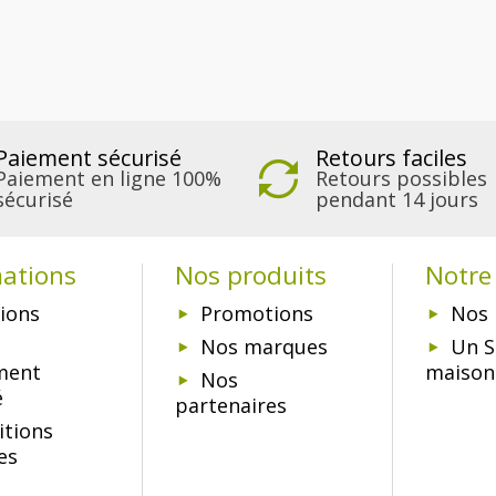
Paiement sécurisé
Retours faciles
Paiement en ligne 100%
Retours possibles
sécurisé
pendant 14 jours
mations
Nos produits
Notre 
ions
Promotions
Nos 
Nos marques
Un S
ment
maison
Nos
é
partenaires
itions
es