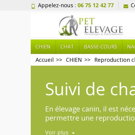
Appelez-nous :
06 75 12 42 77
C
CHIEN
CHAT
BASSE-COURS
NA
Accueil
CHIEN
Reproduction c
Suivi de ch
En élevage canin, il est né
permettre une reproduction 
> Suivi de chaleur de la chien
Voir plus