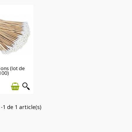
 STOCK
lons (lot de
100)
-1 de 1 article(s)