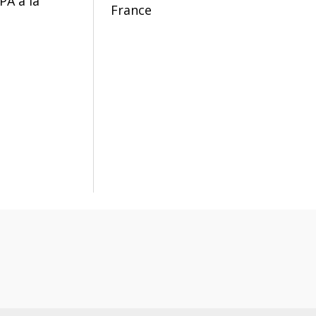
PA à la
France