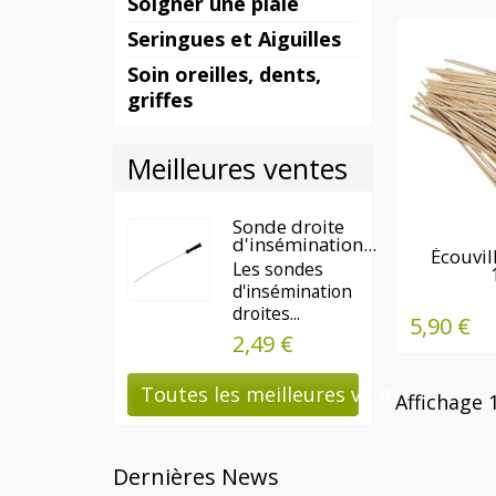
Soigner une plaie
Seringues et Aiguilles
Soin oreilles, dents,
griffes
Meilleures ventes
Sonde droite
d'insémination...
EN
Écouvil
Les sondes
d'insémination
droites...
5,90 €
2,49 €
Toutes les meilleures ventes
Affichage 1
Dernières News