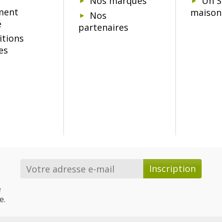
Nos marques
Un S
ment
maison
Nos
é
partenaires
itions
es
e
e.