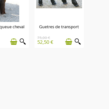
NIÈRE(S)
DERNIÈRE(S)
queue cheval
Guetres de transport
NTITÉ(S)
QUANTITÉ(S)
ONIBLE(S)
DISPONIBLE(S)
75,00 €
52,50 €