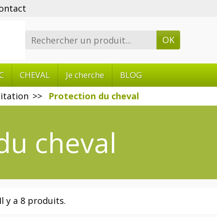
ontact
OK
C
CHEVAL
Je cherche
BLOG
itation
Protection du cheval
du cheval
Il y a 8 produits.