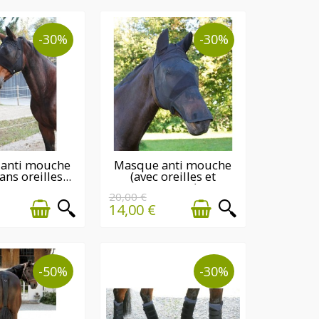
-30%
-30%
NIÈRE(S)
DERNIÈRE(S)
anti mouche
Masque anti mouche
ans oreilles...
(avec oreilles et
NTITÉ(S)
QUANTITÉ(S)
naseaux)
ONIBLE(S)
DISPONIBLE(S)
20,00 €
14,00 €
-50%
-30%