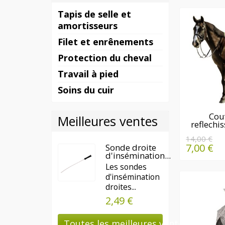
Tapis de selle et
amortisseurs
Filet et enrênements
Protection du cheval
Travail à pied
Soins du cuir
DERN
Cou
Meilleures ventes
reflechi
QUAN
DISPO
14,00 €
7,00 €
Sonde droite
d'insémination...
Les sondes
d'insémination
droites...
2,49 €
Toutes les meilleures ventes