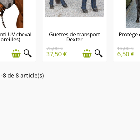
 STOCK
DERNIÈRE(S)
DER
ti UV cheval
Guetres de transport
Protège 
 oreilles)
Dexter
QUANTITÉ(S)
QUA
DISPONIBLE(S)
DISP
75,00 €
13,00 €
37,50 €
6,50 €
-8 de 8 article(s)