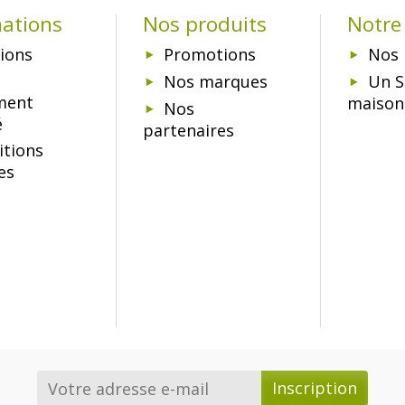
mations
Nos produits
Notre 
ions
Promotions
Nos 
Nos marques
Un S
ment
maison
Nos
é
partenaires
itions
es