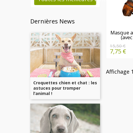
Dernières News
EN
Masque an
(avec
15,50 €
7,75 €
Affichage 1
Croquettes chien et chat : les
astuces pour tromper
l’animal !