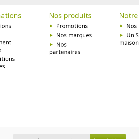
mations
Nos produits
Notre 
ions
Promotions
Nos 
Nos marques
Un S
ment
maison
Nos
é
partenaires
itions
es