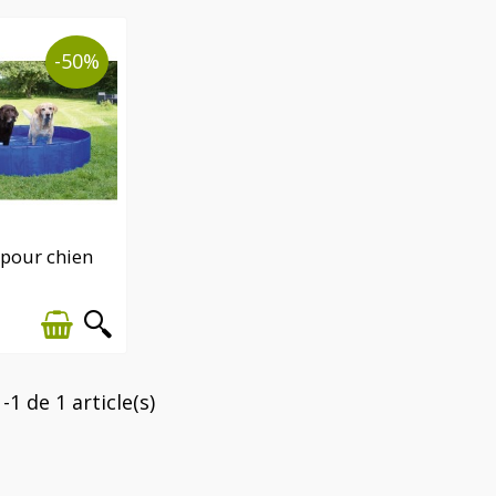
-50%
IÈRE(S)
 pour chien
TITÉ(S)
NIBLE(S)
-1 de 1 article(s)