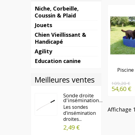
Niche, Corbeille,
Coussin & Plaid
Jouets
Chien Vieillissant &
Handicapé
Agility
Education canine
DERN
Piscine
QUAN
Meilleures ventes
DISPO
109,20 €
54,60 €
Sonde droite
d'insémination...
Les sondes
Affichage 1
d'insémination
droites...
2,49 €