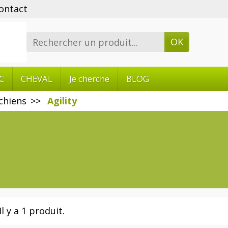
ontact
OK
C
CHEVAL
Je cherche
BLOG
chiens
Agility
Il y a 1 produit.