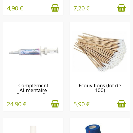
4,90 €
7,20 €
EN STOCK
EN STOCK
Complément
Écouvillons (lot de
Alimentaire
100)
Floryboost Pet
24,90 €
5,90 €