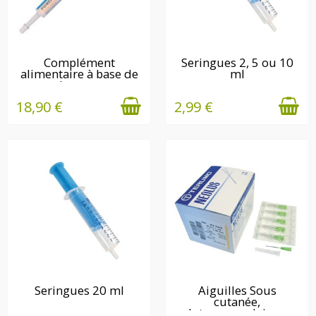
EN STOCK
EN STOCK
Complément
Seringues 2, 5 ou 10
alimentaire à base de
ml
colostrum...
18,90 €
2,99 €
EN STOCK
Seringues 20 ml
Aiguilles Sous
cutanée,
EN STOCK
Intramusculaire...