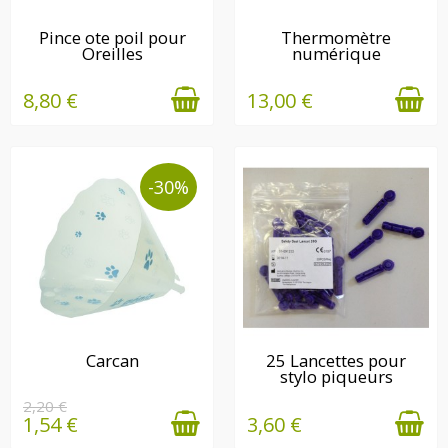
EN STOCK
EN STOCK
Pince ote poil pour
Thermomètre
Oreilles
numérique
8,80 €
13,00 €
-30%
EN STOCK
EN STOCK
Carcan
25 Lancettes pour
stylo piqueurs
2,20 €
1,54 €
3,60 €