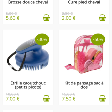
EN STOCK
EN STOCK
Brosse douce cheval
Cure pied cheval
8,00 €
2,50 €
5,60 €
2,00 €
-30%
-50%
EN STOCK
Etrille caoutchouc
Kit de pansage sac à
(petits picots)
dos
DERNIÈRE(S)
QUANTITÉ(S)
10,00 €
15,00 €
7,00 €
7,50 €
DISPONIBLE(S)