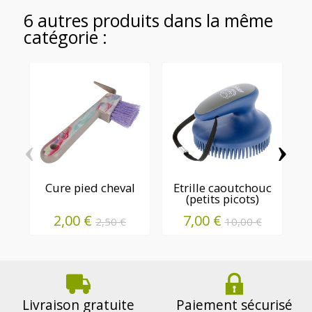
6 autres produits dans la même
catégorie :
‹
›
Cure pied cheval
Etrille caoutchouc
T
(petits picots)
2,00 €
7,00 €
2,50 €
10,00 €
Livraison gratuite
Paiement sécurisé