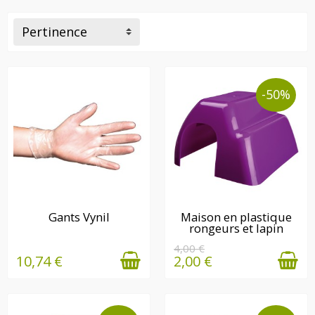
Pertinence
-50%
EN STOCK
DERNIÈRE(S)
Gants Vynil
Maison en plastique
rongeurs et lapin
QUANTITÉ(S)
DISPONIBLE(S)
4,00 €
10,74 €
2,00 €