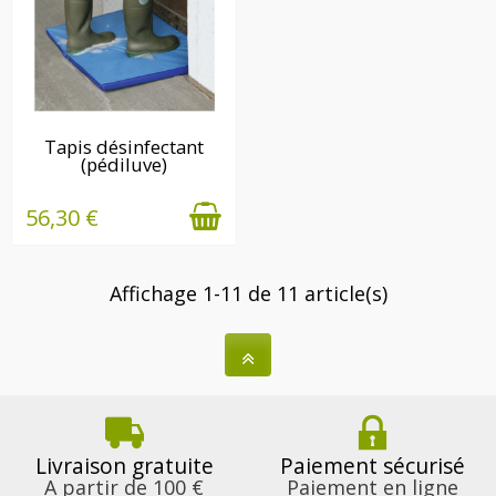
SUR COMMANDE,
Tapis désinfectant
(pédiluve)
LIVRÉE SOUS 15 JOURS
56,30 €
Affichage 1-11 de 11 article(s)
Livraison gratuite
Paiement sécurisé
A partir de 100 €
Paiement en ligne