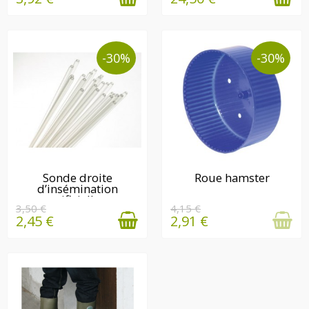
-30%
-30%
DERNIÈRE(S)
EN STOCK
Sonde droite
Roue hamster
d’insémination
QUANTITÉ(S)
artificielle...
DISPONIBLE(S)
3,50 €
4,15 €
2,45 €
2,91 €