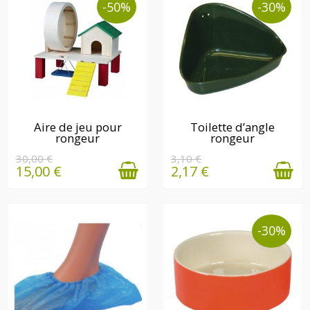
-50%
-30%
DERNIÈRE(S)
DERNIÈRE(S)
Aire de jeu pour
Toilette d’angle
rongeur
rongeur
QUANTITÉ(S)
QUANTITÉ(S)
DISPONIBLE(S)
DISPONIBLE(S)
30,00 €
3,10 €
15,00 €
2,17 €
-30%