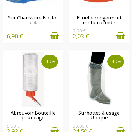
EN STOCK
DERNIÈRE(S)
Sur Chaussure Eco lot
Ecuelle rongeurs et
de 40
cochon d’inde
QUANTITÉ(S)
DISPONIBLE(S)
2,90 €
6,90 €
2,03 €
-30%
-30%
DERNIÈRE(S)
EN STOCK
Abreuvoir Bouteille
Surbottes à usage
pour cage
Unique
QUANTITÉ(S)
DISPONIBLE(S)
5,60 €
35,00 €
3,92 €
24,50 €