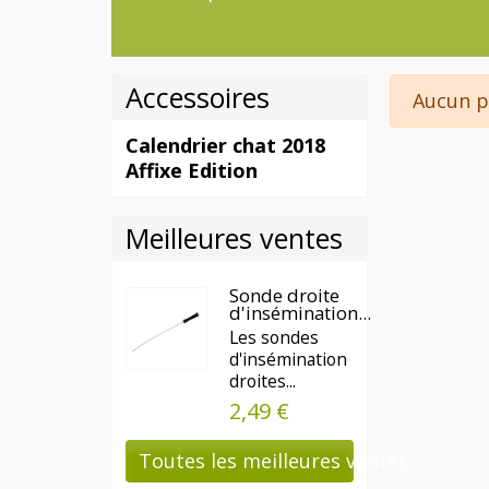
Notre
animalerie en lig
passionnés d’animaux 
AUSTRALIEN, BEBES AN
Accessoires
Aucun p
BERNARD, BOUVIER BER
Calendrier chat 2018
CAIRN TERRIER, CANE 
Affixe Edition
COLLIE, DALMATIEN, 
BOULEDOGUE ANGLAIS, 
Meilleures ventes
GOLDEN RETRIEVER, DO
LABRADOR, LEONBERG, 
Sonde droite
d'insémination...
SCOTTISH TERRIER, SH
Les sondes
YORKSHIRE
d'insémination
droites...
Ce calendrier chat 201
2,49 €
2018. Le Calendrier chien
Toutes les meilleures ventes
depuis 1995. Les chiens