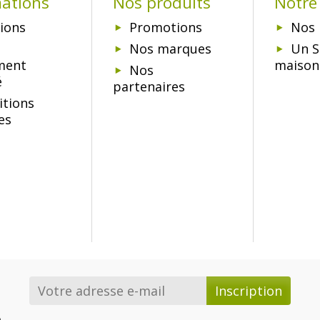
mations
Nos produits
Notre 
ions
Promotions
Nos 
Nos marques
Un S
ment
maison
Nos
é
partenaires
itions
es
e