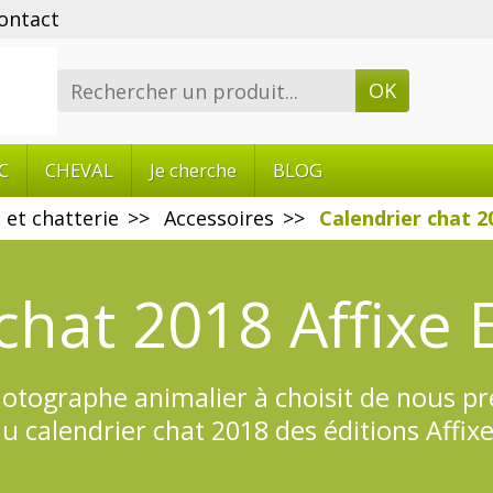
ontact
OK
C
CHEVAL
Je cherche
BLOG
 et chatterie
Accessoires
Calendrier chat 2
chat 2018 Affixe 
hotographe animalier à choisit de nous pr
u calendrier chat 2018 des éditions Affixe
on Affixe