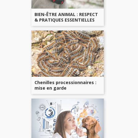
d'authenticité »
BIEN-ÊTRE ANIMAL : RESPECT
Un cadeau de choix souv
& PRATIQUES ESSENTIELLES
Vous pouvez également 
des calendriers chie
des calendriers chev
des calendriers fure
Chenilles processionnaires :
mise en garde