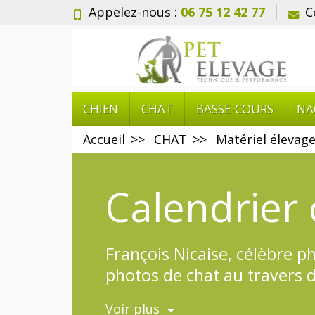
Appelez-nous :
06 75 12 42 77
C
CHIEN
CHAT
BASSE-COURS
NA
Accueil
CHAT
Matériel élevage
Calendrier 
François Nicaise, célèbre p
photos de chat au travers d
> Calendrier chat 2018 Editi
Voir plus