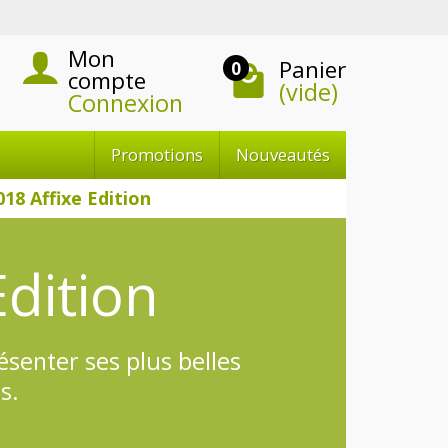
Mon
Panier
0
compte
(vide)
Connexion
Promotions
Nouveautés
018 Affixe Edition
Edition
ésenter ses plus belles
s.