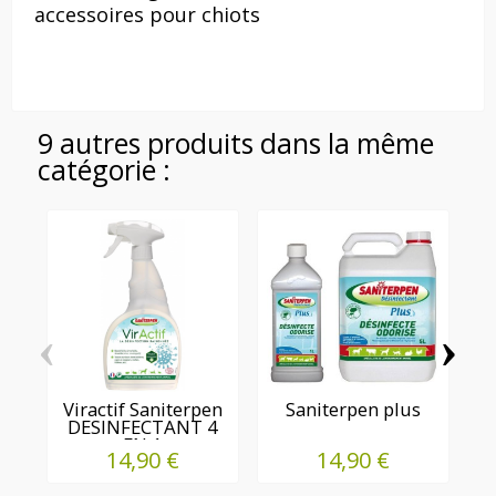
accessoires pour chiots
9 autres produits dans la même
catégorie :
‹
›
Viractif Saniterpen
Saniterpen plus
T
DESINFECTANT 4
EN 1
14,90 €
14,90 €