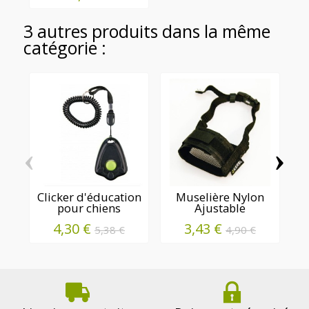
3 autres produits dans la même
catégorie :
‹
›
Clicker d'éducation
Muselière Nylon
pour chiens
Ajustable
t
4,30 €
3,43 €
5,38 €
4,90 €