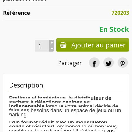
Référence
720203
En Stock
Ajouter au panier
Partager
Description
Pratique
et
hygiénique
, le
distributeur de
sachets à déjections canines
est
indispensable
lorsque votre animal décide de
faire ses besoins dans un espace de jeux ou un
parking.
D'un
format réduit
avec un
mousqueton
solide et résistant
, emmenez-le où bon vous
semble en toute discrétion ! Il s'attache à vos