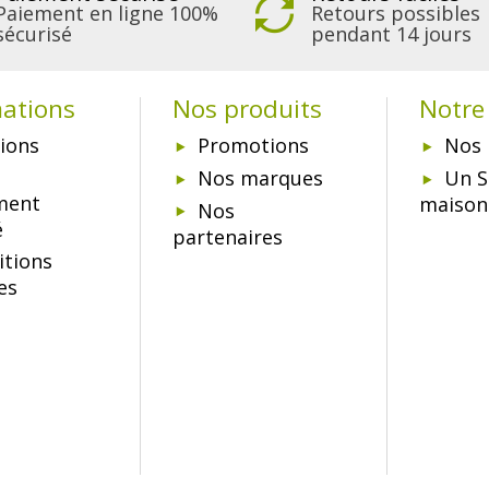
Paiement en ligne 100%
Retours possibles
sécurisé
pendant 14 jours
mations
Nos produits
Notre 
ions
Promotions
Nos 
Nos marques
Un S
ment
maison
Nos
é
partenaires
itions
es