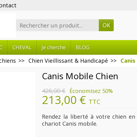
ontact
OK
C
CHEVAL
Je cherche
BLOG
chiens
Chien Vieillissant & Handicapé
Canis
Canis Mobile Chien
426,00 €
Économisez 50%
213,00 €
TTC
Rendez la liberté à votre chien en
chariot Canis mobile.