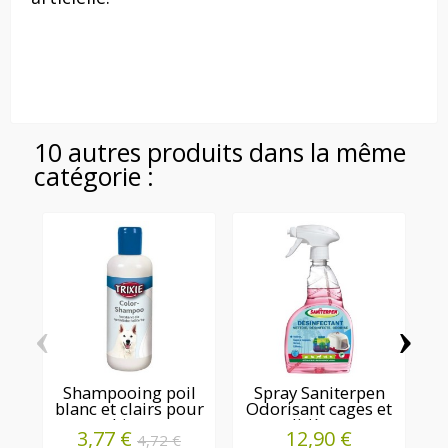
10 autres produits dans la même
catégorie :
‹
›
Shampooing poil
Spray Saniterpen
blanc et clairs pour
Odorisant cages et
chiens
litières
3,77 €
12,90 €
4,72 €