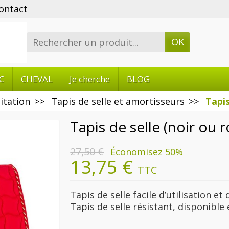
ontact
OK
C
CHEVAL
Je cherche
BLOG
itation
Tapis de selle et amortisseurs
Tapis
Tapis de selle (noir ou 
27,50 €
Économisez 50%
13,75 €
TTC
Tapis de selle facile d’utilisation et 
Tapis de selle résistant, disponible 