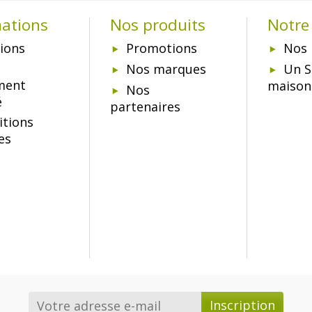
mations
Nos produits
Notre 
ions
Promotions
Nos 
Nos marques
Un S
ment
maison
Nos
é
partenaires
itions
es