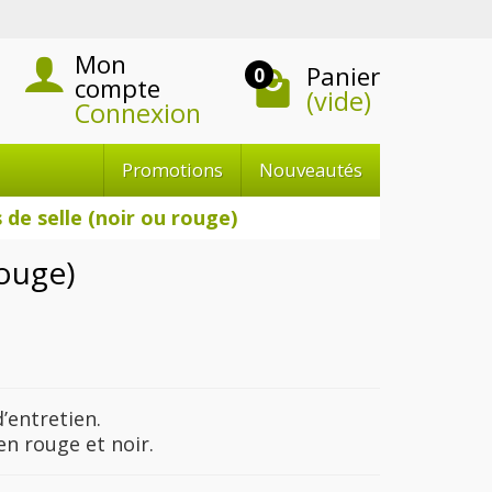
Mon
Panier
0
compte
(vide)
Connexion
Promotions
Nouveautés
 de selle (noir ou rouge)
rouge)
d’entretien.
en rouge et noir.