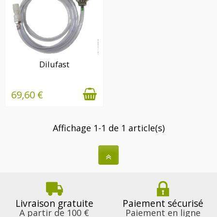
DERNIÈRE(S)
Dilufast
QUANTITÉ(S)
DISPONIBLE(S)
69,60 €
Affichage 1-1 de 1 article(s)
Livraison gratuite
Paiement sécurisé
A partir de 100 €
Paiement en ligne