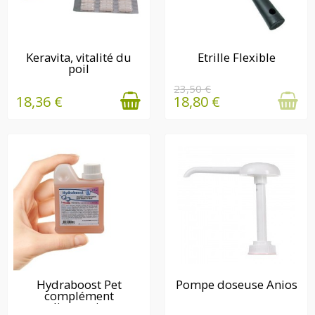
EN STOCK
EN STOCK
Keravita, vitalité du
Etrille Flexible
poil
23,50 €
18,36 €
18,80 €
EN STOCK
EN STOCK
Hydraboost Pet
Pompe doseuse Anios
complément
alimentaire