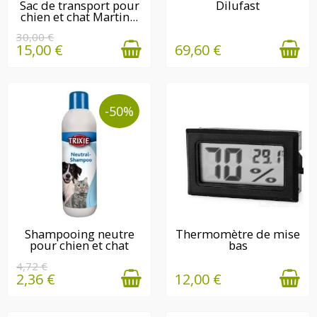
EN STOCK
DERNIÈRE(S)
Sac de transport pour
Dilufast
nombreux jeux de chat : des
chien et chat Martin...
QUANTITÉ(S)
balles, des canes à pêches, des
DISPONIBLE(S)
30,00 €
15,00 €
69,60 €
souris…
Ces jeux pour chat vous
amuseront tout autant que
-50%
votre chat.
EN STOCK
EN STOCK
Shampooing neutre
Thermomètre de mise
pour chien et chat
bas
4,72 €
2,36 €
12,00 €