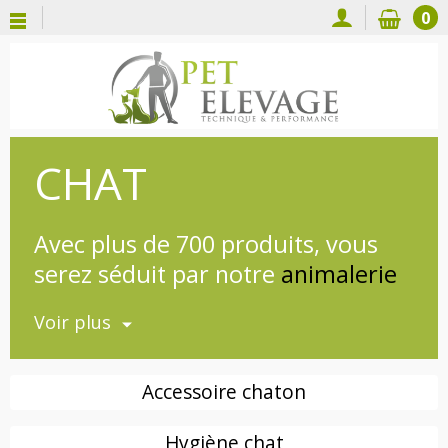
0
CHAT
Avec plus de 700 produits, vous
serez séduit par notre
animalerie
en ligne
et sa gamme "
Accessoire
Voir plus
chat
". Pet Elevage propose du
matériel professionnel pour les
élevages de chat et les pensions,
Accessoire chaton
des produits vétérinaires pour la
Hygiène chat