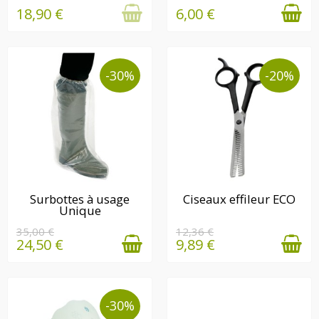
18,90 €
6,00 €
-30%
-20%
EN STOCK
EN STOCK
Surbottes à usage
Ciseaux effileur ECO
Unique
35,00 €
12,36 €
24,50 €
9,89 €
-30%