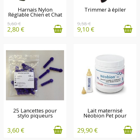
EN STOCK
Harnais Nylon
Trimmer à épiler
Réglable Chien et Chat
EN STOCK
5,60 €
9,58 €
2,80 €
9,10 €
EN STOCK
EN STOCK
25 Lancettes pour
Lait maternisé
stylo piqueurs
Néobion Pet pour
chiots et...
3,60 €
29,90 €